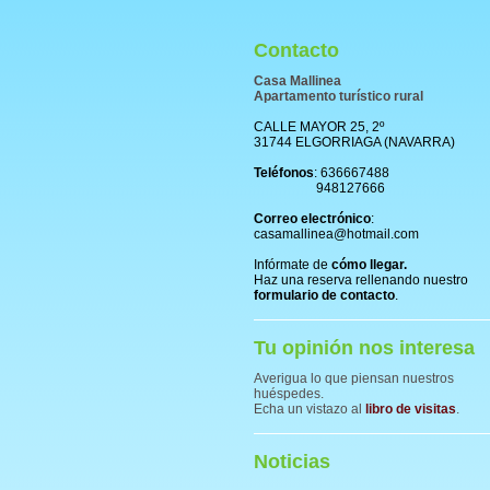
Contacto
Casa Mallinea
Apartamento turístico rural
CALLE MAYOR 25, 2º
31744 ELGORRIAGA (NAVARRA)
Teléfonos
: 636667488
948127666
Correo electrónico
:
casamallinea@hotmail.com
Infórmate de
cómo llegar.
Haz una reserva rellenando nuestro
formulario de contacto
.
Tu opinión nos interesa
Averigua lo que piensan nuestros
huéspedes.
Echa un vistazo al
libro de visitas
.
Noticias