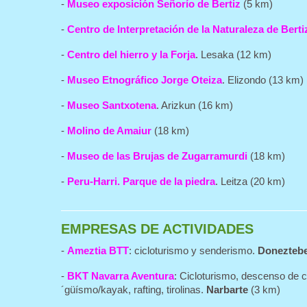
-
Museo exposición Señorío de Bertiz
(5 km)
-
Centro de Interpretación de la Naturaleza de Berti
-
Centro del hierro y la Forja
. Lesaka (12 km)
-
Museo Etnográfico Jorge Oteiza
. Elizondo (13 km)
-
Museo Santxotena
. Arizkun (16 km)
-
Molino de Amaiur
(18 km)
-
Museo de las Brujas de Zugarramurdi
(18 km)
-
Peru-Harri. Parque de la piedra
. Leitza (20 km)
EMPRESAS DE ACTIVIDADES
-
Ameztia BTT
: cicloturismo y senderismo.
Doneztebe
-
BKT Navarra Aventura
: Cicloturismo, descenso de ca
´güísmo/kayak, rafting, tirolinas.
Narbarte
(3 km)