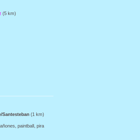
z
(5 km)
/Santesteban
(1 km)
ñones, paintball, pira