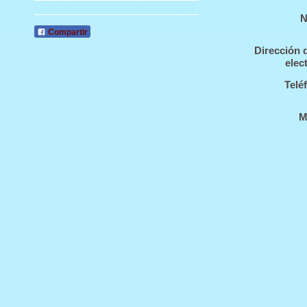
N
Compartir
Dirección 
elec
Telé
M