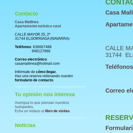
CONTA
Casa Mall
Contacto
Casa Mallinea
Apartamen
Apartamento turístico rural
CALLE MAYOR 25, 2º
31744 ELGORRIAGA (NAVARRA)
Teléfonos
: 636667488
CALLE MA
948127666
31744 E
Correo electrónico
:
casamallinea@hotmail.com
Teléfonos
Infórmate de
cómo llegar.
Haz una reserva rellenando nuestro
formulario de contacto
.
Correo el
Tu opinión nos interesa
Averigua lo que piensan nuestros
huéspedes.
Echa un vistazo al
libro de visitas
.
RESERV
Noticias
Formulari